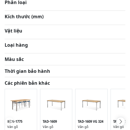
Phân loại
Kích thước (mm)
Vật liệu
Loại hàng
Màu sắc
Thời gian bảo hành
Các phiên bản khác
BCN-1775
TAD-1609
TAD-1609 VG 324
TAD-1609 
Vân gỗ
Vân gỗ
Vân gỗ
Vân gỗ