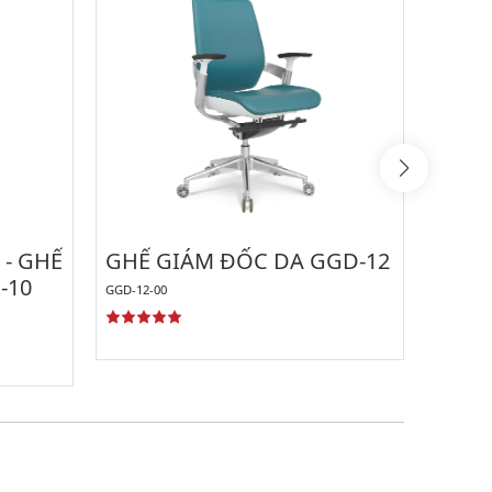
 - GHẾ
GHẾ GIÁM ĐỐC DA GGD-12
GHẾ 
-10
GGD-12-00
GNV-01-0