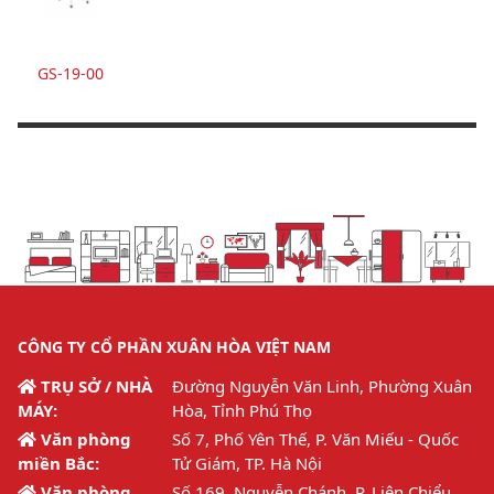
GS-19-00
CÔNG TY CỔ PHẦN XUÂN HÒA VIỆT NAM
TRỤ SỞ / NHÀ
Đường Nguyễn Văn Linh, Phường Xuân
MÁY:
Hòa, Tỉnh Phú Thọ
Văn phòng
Số 7, Phố Yên Thế, P. Văn Miếu - Quốc
miền Bắc:
Tử Giám, TP. Hà Nội
Văn phòng
Số 169, Nguyễn Chánh, P. Liên Chiểu,