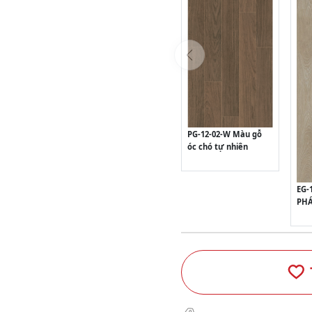
PG-12-02-W Màu gỗ
óc chó tự nhiên
EG-
PH