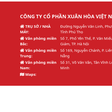
CÔNG TY CỔ PHẦN XUÂN HÒA VIỆT 
TRỤ SỞ / NHÀ
Đường Nguyễn Văn Linh, Phư
MÁY:
Tỉnh Phú Thọ
Văn phòng miền
Số 7, Phố Yên Thế, P. Văn Miế
Bắc:
Giám, TP. Hà Nội
Văn phòng miền
Số 169, Nguyễn Chánh, P. Liên
Trung:
Nẵng
Văn phòng miền
Số 31, Võ Văn Vân, Tân Vĩnh L
Nam:
Minh
Maps:
Hotline:
1800 6692 / 02113.877.126
Email:
info@xuanhoa.vn