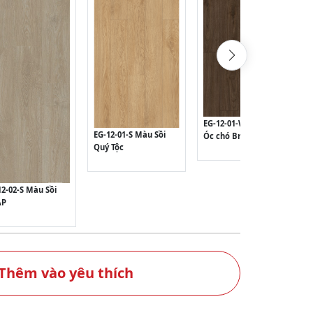
EG-12-01-W Màu Gỗ
EG-12-01-S Màu Sồi
Óc chó Brazil
Quý Tộc
12-02-S Màu Sồi
ÁP
Thêm vào yêu thích