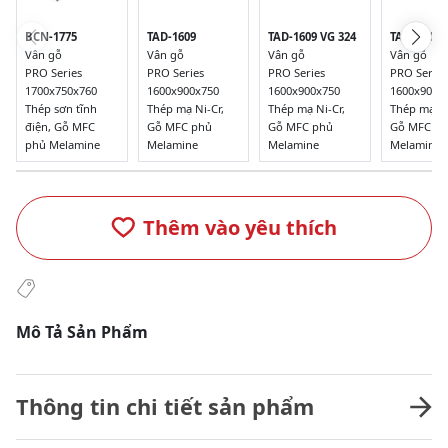
BCN-1775
TAD-1609
TAD-1609 VG 324
TAD-1609 
Vân gỗ
Vân gỗ
Vân gỗ
Vân gỗ
PRO Series
PRO Series
PRO Series
PRO Series
1700x750x760
1600x900x750
1600x900x750
1600x900x
Thép sơn tĩnh
Thép mạ Ni-Cr,
Thép mạ Ni-Cr,
Thép mạ Ni
điện, Gỗ MFC
Gỗ MFC phủ
Gỗ MFC phủ
Gỗ MFC p
phủ Melamine
Melamine
Melamine
Melamine
Thêm vào yêu thích
Mô Tả Sản Phẩm
Thông tin chi tiết sản phẩm