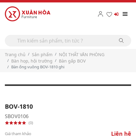
Trang chủ
Sản phẩm
NỘI THẤT VĂN PHÒNG
Bàn họp, hội trường
Bàn gấp BOV
Bàn ống vuông BOV-1810 ghi
BOV-1810
SBOV0106
(0)
Liên hệ
Giá tham khảo