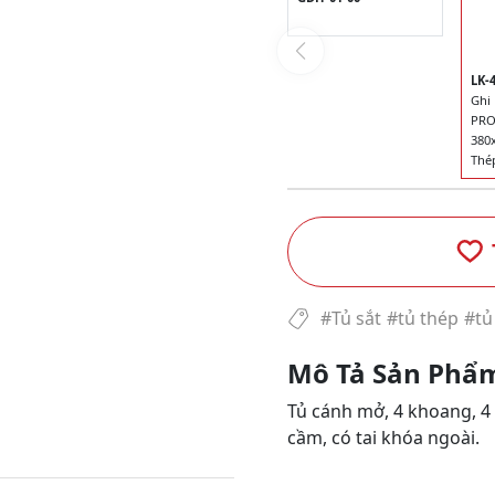
LK-
Ghi
PRO
380
Thép
#Tủ sắt
#tủ thép
#tủ 
Mô Tả Sản Phẩ
Tủ cánh mở, 4 khoang, 4 
cầm, có tai khóa ngoài.