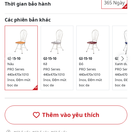
365 Ngày
Thời gian bảo hành
Các phiên bản khác
GI-15-10
GI-15-10
GI-15-10
GI-15-10
Nâu
Kẻ
Đỏ
Xanh dươ
PRO Series
PRO Series
PRO Series
PRO Series
440x470x1010
440x470x1010
440x470x1010
440x470x1
Inox, Đệm mút
Inox, Đệm mút
Inox, Đệm mút
Inox, Đệm
bọc da
bọc da
bọc da
bọc da
Thêm vào yêu thích