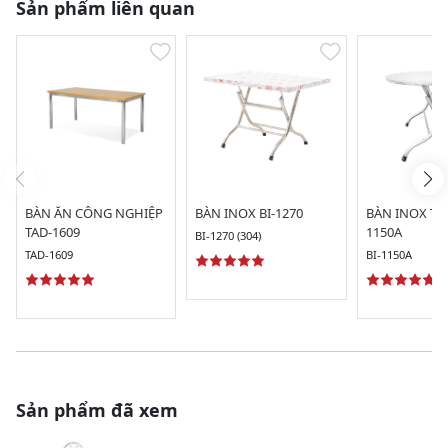
Sản phẩm liên quan
BÀN ĂN CÔNG NGHIỆP
BÀN INOX BI-1270
BÀN INOX TR
TAD-1609
1150A
BI-1270 (304)
TAD-1609
BI-1150A
Sản phẩm đã xem