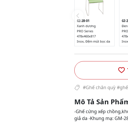
GI-28-01
GI-2
Xanh dương
Đen
PRO Series
PRO
478x460x817
478
Inox, Đệm mút bọc da
Ino
#Ghế chân quỳ
#ghế
Mô Tả Sản Phẩ
-Ghế cứng xếp chồng,kh
giả da -Khung mạ: GM-2