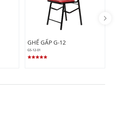
GHẾ GẤP G-12
GHẾ 
QUỲ 
GS-12-01
GM-24-00