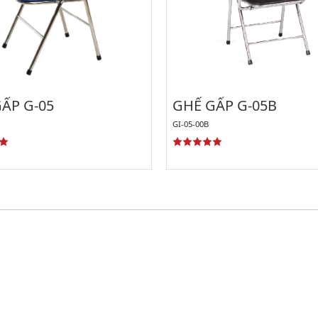
ẤP G-05
GHẾ GẤP G-05B
GI-05-00B