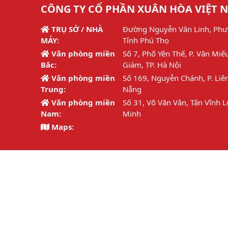
CÔNG TY CỔ PHẦN XUÂN HÒA VIỆT 
TRỤ SỞ / NHÀ
Đường Nguyễn Văn Linh, Phư
MÁY:
Tỉnh Phú Thọ
Văn phòng miền
Số 7, Phố Yên Thế, P. Văn Miế
Bắc:
Giám, TP. Hà Nội
Văn phòng miền
Số 169, Nguyễn Chánh, P. Liên
Trung:
Nẵng
Văn phòng miền
Số 31, Võ Văn Vân, Tân Vĩnh L
Nam:
Minh
Maps:
Hotline:
1800 6692 / 02113.877.126
Email:
info@xuanhoa.vn