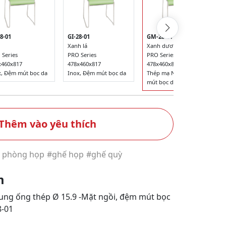
8-01
GI-28-01
GM-28-01
Xanh lá
Xanh dương
 Series
PRO Series
PRO Series
x460x817
478x460x817
478x460x817
x, Đệm mút bọc da
Inox, Đệm mút bọc da
Thép mạ Ni-Cr, Đệm
mút bọc da
Thêm vào yêu thích
 phòng họp
#ghế họp
#ghế quỳ
m
ung ống thép Ø 15.9 -Mặt ngồi, đệm mút bọc
8-01