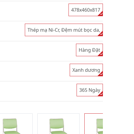
478x460x817
Thép mạ Ni-Cr, Đệm mút bọc da,
Hàng Đặt
Xanh dương
365 Ngày