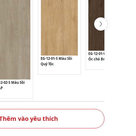
EG-12-01-W Màu Gỗ
EG-12-01-S Màu Sồi
Óc chó Brazil
Quý Tộc
12-02-S Màu Sồi
ÁP
Thêm vào yêu thích