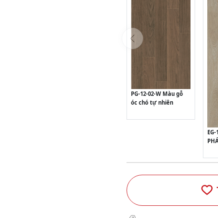
PG-12-02-W Màu gỗ
óc chó tự nhiên
EG-
PH