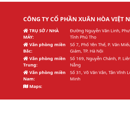
CÔNG TY CỔ PHẦN XUÂN HÒA VIỆT 
TRỤ SỞ / NHÀ
Đường Nguyễn Văn Linh, Phư
MÁY:
Tỉnh Phú Thọ
Văn phòng miền
Số 7, Phố Yên Thế, P. Văn Miế
Bắc:
Giám, TP. Hà Nội
Văn phòng miền
Số 169, Nguyễn Chánh, P. Liên
Trung:
Nẵng
Văn phòng miền
Số 31, Võ Văn Vân, Tân Vĩnh L
Nam:
Minh
Maps:
Hotline:
1800 6692 / 02113.877.126
Email:
info@xuanhoa.vn