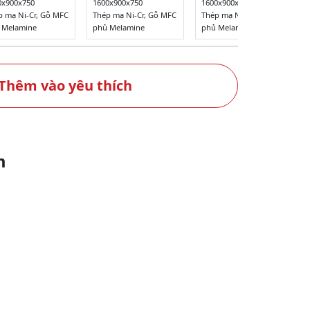
0x900x750
1600x900x750
1600x900x750
p mạ Ni-Cr, Gỗ MFC
Thép mạ Ni-Cr, Gỗ MFC
Thép mạ Ni-Cr, Gỗ MFC
 Melamine
phủ Melamine
phủ Melamine
Thêm vào yêu thích
m