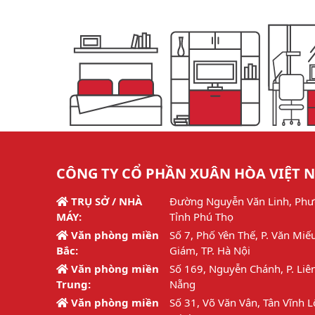
CÔNG TY CỔ PHẦN XUÂN HÒA VIỆT 
TRỤ SỞ / NHÀ
Đường Nguyễn Văn Linh, Phư
MÁY:
Tỉnh Phú Thọ
Văn phòng miền
Số 7, Phố Yên Thế, P. Văn Miế
Bắc:
Giám, TP. Hà Nội
Văn phòng miền
Số 169, Nguyễn Chánh, P. Liên
Trung:
Nẵng
Văn phòng miền
Số 31, Võ Văn Vân, Tân Vĩnh L