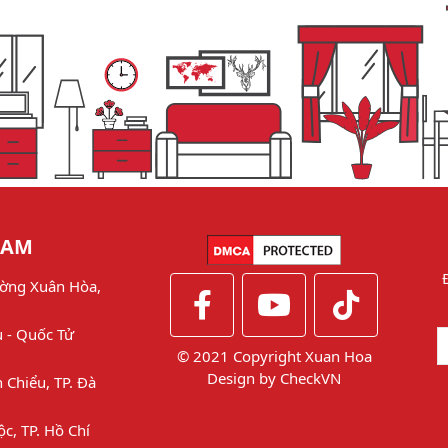
NAM
ờng Xuân Hòa,
u - Quốc Tử
© 2021 Copyright Xuan Hoa
Design by
CheckVN
 Chiểu, TP. Đà
ộc, TP. Hồ Chí