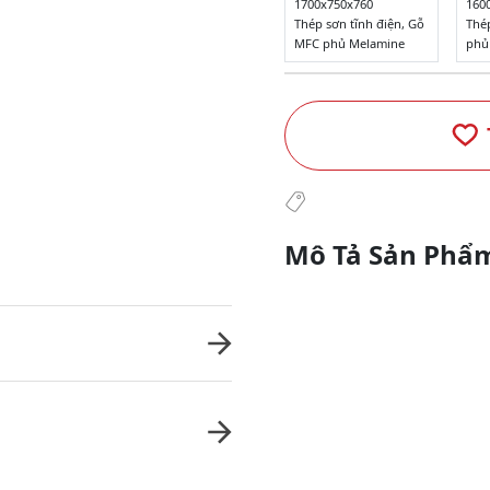
1700x750x760
160
Thép sơn tĩnh điện, Gỗ
Thé
MFC phủ Melamine
phủ
Mô Tả Sản Phẩ