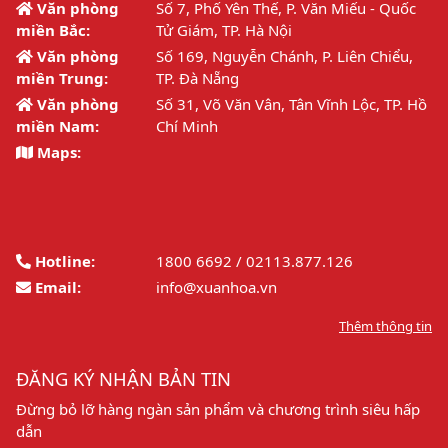
Văn phòng
Số 7, Phố Yên Thế, P. Văn Miếu - Quốc
miền Bắc:
Tử Giám, TP. Hà Nội
Văn phòng
Số 169, Nguyễn Chánh, P. Liên Chiểu,
miền Trung:
TP. Đà Nẵng
Văn phòng
Số 31, Võ Văn Vân, Tân Vĩnh Lộc, TP. Hồ
miền Nam:
Chí Minh
Maps:
Hotline:
1800 6692 / 02113.877.126
Email:
info@xuanhoa.vn
Thêm thông tin
ĐĂNG KÝ NHẬN BẢN TIN
Đừng bỏ lỡ hàng ngàn sản phẩm và chương trình siêu hấp
dẫn