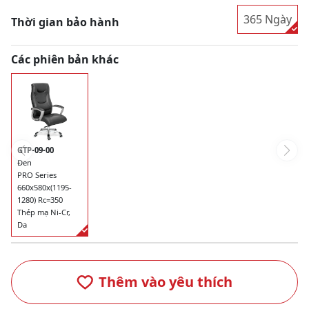
365 Ngày
Thời gian bảo hành
Các phiên bản khác
GTP-09-00
Đen
PRO Series
660x580x(1195-
1280) Rc=350
Thép mạ Ni-Cr,
Da
Thêm vào yêu thích