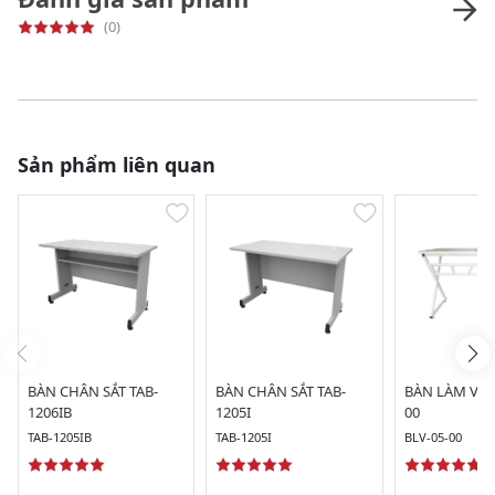
(0)
Sản phẩm liên quan
BÀN CHÂN SẮT TAB-
BÀN CHÂN SẮT TAB-
BÀN LÀM VIỆC
1206IB
1205I
00
TAB-1205IB
TAB-1205I
BLV-05-00