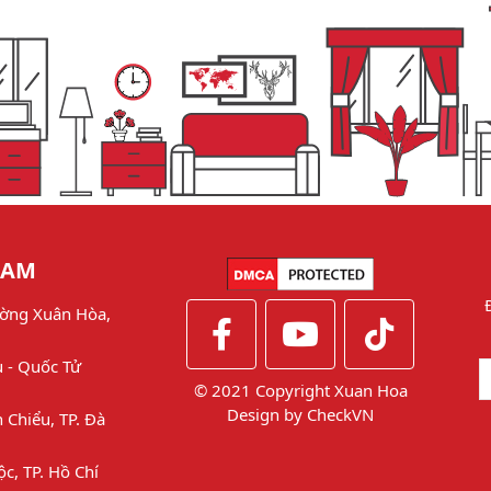
NAM
ờng Xuân Hòa,
u - Quốc Tử
© 2021 Copyright Xuan Hoa
Design by
CheckVN
 Chiểu, TP. Đà
ộc, TP. Hồ Chí