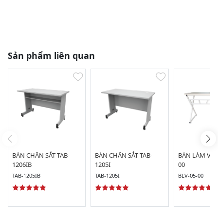
Sản phẩm liên quan
BÀN CHÂN SẮT TAB-
BÀN CHÂN SẮT TAB-
BÀN LÀM VIỆC
1206IB
1205I
00
TAB-1205IB
TAB-1205I
BLV-05-00