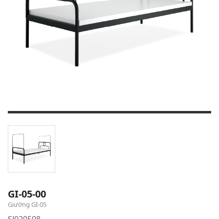
GI-05-00
Giường GI-05
SJ020508