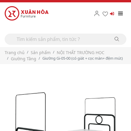
Trang chủ
Sản phẩm
NỘI THẤT TRƯỜNG HỌC
Giường Gi-05-00 (có giát + cọc màn+ đệm mút)
Giường Tầng