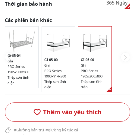
365 Ngày
Thời gian bảo hành
Các phiên bản khác
Gi-05-04
GI-05-00
GI-05-00
Ghi
Ghi
Ghi
PRO Series
PRO Series
PRO Series
1905x900x800
1900x914x800
1905x900x800
Thép sơn tĩnh
Thép sơn tĩnh
Thép sơn tĩnh
điện
điện
điện
Thêm vào yêu thích
#Giường bán trú
#giường ký túc xá