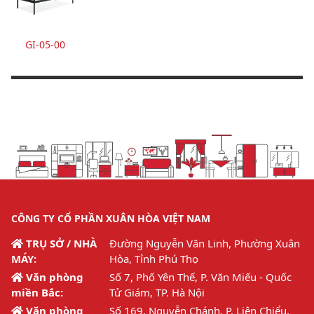
GI-05-00
CÔNG TY CỔ PHẦN XUÂN HÒA VIỆT NAM
TRỤ SỞ / NHÀ
Đường Nguyễn Văn Linh, Phường Xuân
MÁY:
Hòa, Tỉnh Phú Thọ
Văn phòng
Số 7, Phố Yên Thế, P. Văn Miếu - Quốc
miền Bắc:
Tử Giám, TP. Hà Nội
Văn phòng
Số 169, Nguyễn Chánh, P. Liên Chiểu,