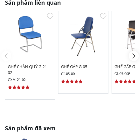
Sản phẩm liên quan
GHẾ CHÂN QUỲ G-21-
GHẾ GẤP G-05
GHẾ GẤP G-0
02
GI-05-00
GI-05-00B
GXM-21-02
Sản phẩm đã xem