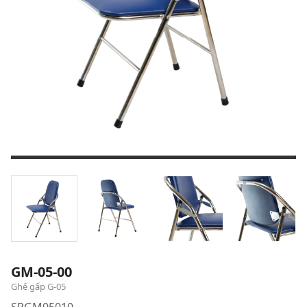
GM-05-00
Ghế gấp G-05
SPGM05010