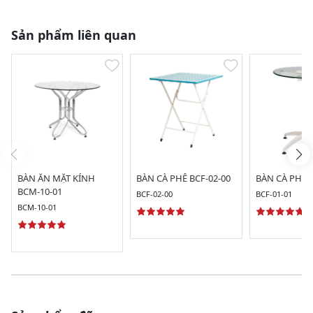
Sản phẩm liên quan
BÀN ĂN MẶT KÍNH
BÀN CÀ PHÊ BCF-02-00
BÀN CÀ PHÊ B
BCM-10-01
BCF-02-00
BCF-01-01
BCM-10-01