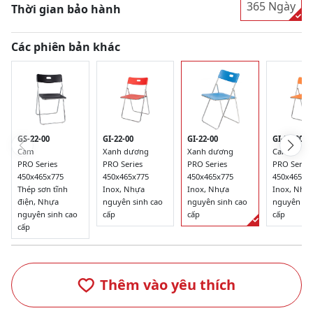
365 Ngày
Thời gian bảo hành
Các phiên bản khác
GS-22-00
GI-22-00
GI-22-00
GI-22-00
Cam
Xanh dương
Xanh dương
Cam
PRO Series
PRO Series
PRO Series
PRO Series
450x465x775
450x465x775
450x465x775
450x465x7
Thép sơn tĩnh
Inox, Nhựa
Inox, Nhựa
Inox, Nhự
điện, Nhựa
nguyên sinh cao
nguyên sinh cao
nguyên sin
nguyên sinh cao
cấp
cấp
cấp
cấp
Thêm vào yêu thích