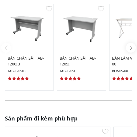
BÀN CHÂN SẮT TAB-
BÀN CHÂN SẮT TAB-
BÀN LÀM VIỆC
1206IB
1205I
00
TAB-1205IB
TAB-1205I
BLV-05-00
Sản phẩm đi kèm phù hợp