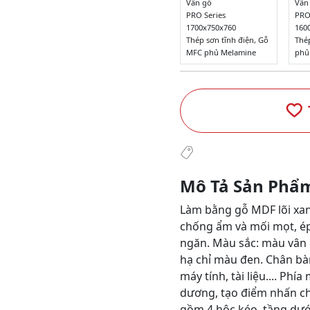
Vân gỗ
Vân
PRO Series
PRO
1700x750x760
160
Thép sơn tĩnh điện, Gỗ
Thé
MFC phủ Melamine
phủ
Mô Tả Sản Phẩ
Làm bằng gỗ MDF lõi xanh
chống ẩm và mối mọt, ép
ngăn. Màu sắc: màu vân
hạ chỉ màu đen. Chân b
máy tính, tài liệu.... P
dương, tạo điểm nhấn cho
gồm 4 hộc kéo, tầng dướ