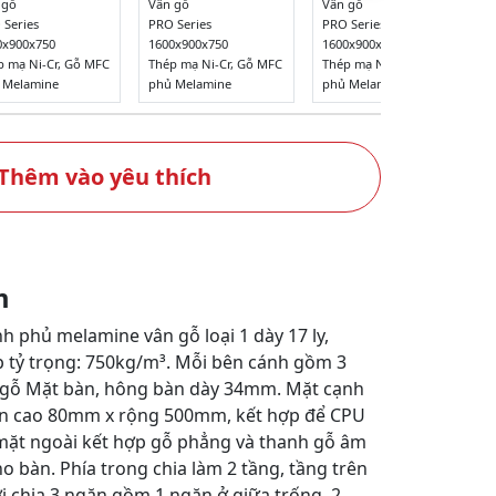
 gỗ
Vân gỗ
Vân gỗ
 Series
PRO Series
PRO Series
0x900x750
1600x900x750
1600x900x750
p mạ Ni-Cr, Gỗ MFC
Thép mạ Ni-Cr, Gỗ MFC
Thép mạ Ni-Cr, Gỗ MFC
 Melamine
phủ Melamine
phủ Melamine
Thêm vào yêu thích
m
 phủ melamine vân gỗ loại 1 dày 17 ly,
 tỷ trọng: 750kg/m³. Mỗi bên cánh gồm 3
 gỗ Mặt bàn, hông bàn dày 34mm. Mặt cạnh
àn cao 80mm x rộng 500mm, kết hợp để CPU
hía mặt ngoài kết hợp gỗ phẳng và thanh gỗ âm
 bàn. Phía trong chia làm 2 tầng, tầng trên
i chia 3 ngăn gồm 1 ngăn ở giữa trống, 2