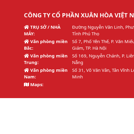
CÔNG TY CỔ PHẦN XUÂN HÒA VIỆT 
TRỤ SỞ / NHÀ
Đường Nguyễn Văn Linh, Phư
MÁY:
Tỉnh Phú Thọ
Văn phòng miền
Số 7, Phố Yên Thế, P. Văn Miế
Bắc:
Giám, TP. Hà Nội
Văn phòng miền
Số 169, Nguyễn Chánh, P. Liên
Trung:
Nẵng
Văn phòng miền
Số 31, Võ Văn Vân, Tân Vĩnh L
Nam:
Minh
Maps:
Hotline:
1800 6692 / 02113.877.126
Email:
info@xuanhoa.vn