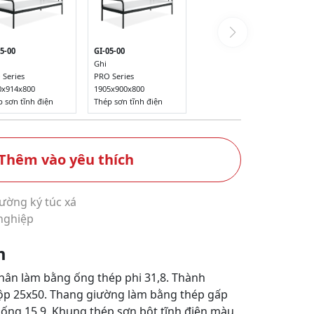
5-00
GI-05-00
Ghi
 Series
PRO Series
0x914x800
1905x900x800
 sơn tĩnh điện
Thép sơn tĩnh điện
Thêm vào yêu thích
ường ký túc xá
nghiệp
m
hân làm bằng ống thép phi 31,8. Thành
ộp 25x50. Thang giường làm bằng thép gấp
ống 15,9. Khung thép sơn bột tĩnh điện màu