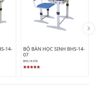
S-14-
BỘ BÀN HỌC SINH BHS-14-
BỘ B
07
08
BHS-14-07A
BHS-14-0