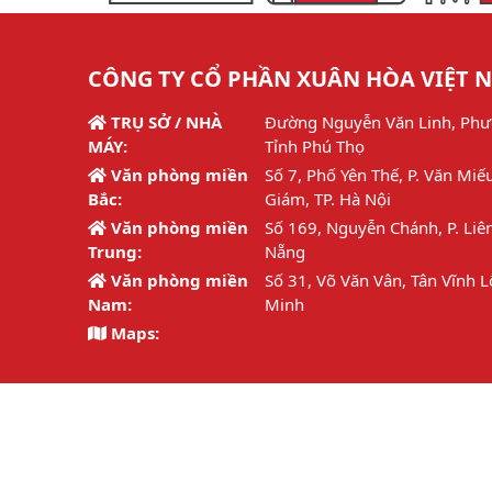
CÔNG TY CỔ PHẦN XUÂN HÒA VIỆT 
TRỤ SỞ / NHÀ
Đường Nguyễn Văn Linh, Phư
MÁY:
Tỉnh Phú Thọ
Văn phòng miền
Số 7, Phố Yên Thế, P. Văn Miế
Bắc:
Giám, TP. Hà Nội
Văn phòng miền
Số 169, Nguyễn Chánh, P. Liên
Trung:
Nẵng
Văn phòng miền
Số 31, Võ Văn Vân, Tân Vĩnh L
Nam:
Minh
Maps:
Hotline:
1800 6692 / 02113.877.126
Email:
info@xuanhoa.vn