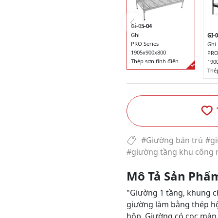
Gi-05-04
Ghi
GI-0
PRO Series
Ghi
1905x900x800
PRO
Thép sơn tĩnh điện
190
Thép
#Giường bán trú
#gi
#giường tầng khu công 
Mô Tả Sản Phẩ
"Giường 1 tầng, khung c
giường làm bằng thép h
hộp. Giường có cọc màn 