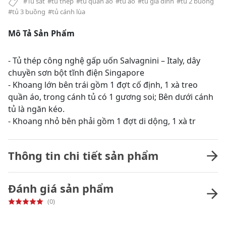
#Tủ sắt
#tủ thép
#tủ quần áo
#tủ áo
#tủ gia đình
#tủ 2 buồng
#tủ 3 buồng
#tủ cánh lùa
Mô Tả Sản Phẩm
- Tủ thép công nghệ gấp uốn Salvagnini – Italy, dây
chuyền sơn bột tĩnh điện Singapore
- Khoang lớn bên trái gồm 1 đợt cố định, 1 xà treo
quần áo, trong cánh tủ có 1 gương soi; Bên dưới cánh
tủ là ngăn kéo.
- Khoang nhỏ bên phải gồm 1 đợt di dộng, 1 xà tr
Thông tin chi tiết sản phẩm
Đánh giá sản phẩm
(0)