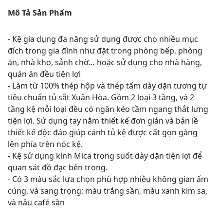
Mô Tả Sản Phẩm
- Kệ gia dụng đa năng sử dụng được cho nhiều mục
đích trong gia đình như đặt trong phòng bếp, phòng
ăn, nhà kho, sảnh chờ… hoặc sử dụng cho nhà hàng,
quán ăn đều tiện lợi
- Làm từ 100% thép hộp và thép tấm dày dặn tương tự
tiêu chuẩn tủ sắt Xuân Hòa. Gồm 2 loại 3 tầng, và 2
tầng kệ mỗi loại đều có ngăn kéo tầm ngang thắt lưng
tiện lợi. Sử dụng tay nắm thiết kế đơn giản và bản lề
thiết kế độc đáo giúp cánh tủ kệ được cất gọn gàng
lên phía trên nóc kệ.
- Kệ sử dụng kính Mica trong suốt dày dặn tiện lợi để
quan sát đồ đạc bên trong.
- Có 3 màu sắc lựa chọn phù hợp nhiều không gian ấm
cúng, và sang trọng: màu trắng sần, màu xanh kim sa,
và nâu café sần