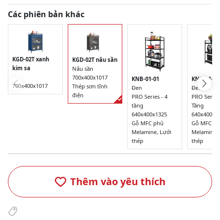
Các phiên bản khác
KGD-02T xanh
KGD-02T nâu sần
kim sa
Nâu sần
700x400x1017
KNB-01-01
KNB-01-00
700x400x1017
Thép sơn tĩnh
Đen
Đen
điện
PRO Series - 4
PRO Series 
tầng
Tầng
640x400x1325
640x400x9
Gỗ MFC phủ
Gỗ MFC p
Melamine, Lưới
Melamine, 
thép
thép
Thêm vào yêu thích