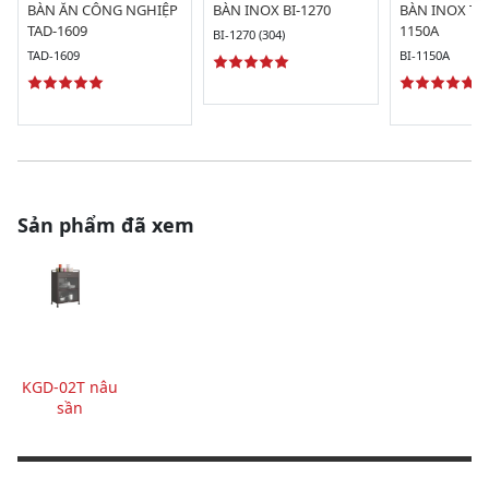
BÀN ĂN CÔNG NGHIỆP
BÀN INOX BI-1270
BÀN INOX TR
TAD-1609
1150A
BI-1270 (304)
TAD-1609
BI-1150A
Sản phẩm đã xem
KGD-02T nâu
sần