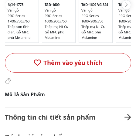
BCN-1775
TAD-1609
TAD-1609 VG 324
TAD-1609 
Vân gỗ
Vân gỗ
Vân gỗ
Vân gỗ
PRO Series
PRO Series
PRO Series
PRO Series
1700x750x760
1600x900x750
1600x900x750
1600x900x
Thép sơn tĩnh
Thép mạ Ni-Cr,
Thép mạ Ni-Cr,
Thép mạ Ni
điện, Gỗ MFC
Gỗ MFC phủ
Gỗ MFC phủ
Gỗ MFC p
phủ Melamine
Melamine
Melamine
Melamine
Thêm vào yêu thích
Mô Tả Sản Phẩm
Thông tin chi tiết sản phẩm