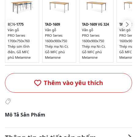
BCN-1775
TAD-1609
TAD-1609 VG 324
TAD-1609 
Vân gỗ
Vân gỗ
Vân gỗ
Vân gỗ
PRO Series
PRO Series
PRO Series
PRO Series
1700x750x760
1600x900x750
1600x900x750
1600x900x
Thép sơn tĩnh
Thép mạ Ni-Cr,
Thép mạ Ni-Cr,
Thép mạ Ni
điện, Gỗ MFC
Gỗ MFC phủ
Gỗ MFC phủ
Gỗ MFC p
phủ Melamine
Melamine
Melamine
Melamine
Thêm vào yêu thích
Mô Tả Sản Phẩm