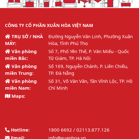
CÔNG TY CỔ PHẦN XUÂN HÒA VIỆT NAM
TRỤ SỞ / NHÀ
Đường Nguyễn Văn Linh, Phường Xuân
MÁY:
Hòa, Tỉnh Phú Thọ
Văn phòng
Số 7, Phố Yên Thế, P. Văn Miếu - Quốc
miền Bắc:
Tử Giám, TP. Hà Nội
Văn phòng
Số 169, Nguyễn Chánh, P. Liên Chiểu,
miền Trung:
TP. Đà Nẵng
Văn phòng
Số 31, Võ Văn Vân, Tân Vĩnh Lộc, TP. Hồ
miền Nam:
Chí Minh
Maps:
Hotline:
1800 6692 / 02113.877.126
Email:
info@xuanhoa.vn