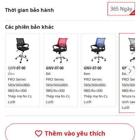
365 Ngày
Thời gian bảo hành
Các phiên bản khác
GNV-07-00
GNV-07-00
GNV-07-00
GNV-07-01
Đen
Đỏ
Đen
Đen
PRO Series
PRO Series
PRO Series
PRO Series
560x560x(860-
560x560x(860-
560x560x(860-
560x560x(8
980) Rc=300
980) Rc=300
980) Rc=300
980) Rc=28
Thép mạ Ni-Cr,
Thép mạ Ni-Cr,
Thép mạ Ni-Cr,
Nhựa ngu
Lưới
Lưới
Lưới
sinh cao cấ
Lưới
Thêm vào yêu thích