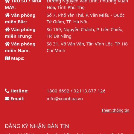
TRỤ SỞ / NHÀ
Đường Nguyễn Văn Linh, Phường Xuân
MÁY:
Hòa, Tỉnh Phú Thọ
Văn phòng
Số 7, Phố Yên Thế, P. Văn Miếu - Quốc
miền Bắc:
Tử Giám, TP. Hà Nội
Văn phòng
Số 169, Nguyễn Chánh, P. Liên Chiểu,
miền Trung:
TP. Đà Nẵng
Văn phòng
Số 31, Võ Văn Vân, Tân Vĩnh Lộc, TP. Hồ
miền Nam:
Chí Minh
Maps:
Hotline:
1800 6692 / 02113.877.126
Email:
info@xuanhoa.vn
Thêm thông tin
ĐĂNG KÝ NHẬN BẢN TIN