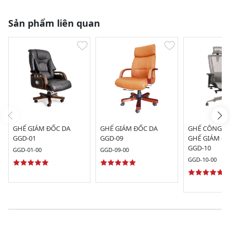
Sản phẩm liên quan
GHẾ GIÁM ĐỐC DA
GHẾ GIÁM ĐỐC DA
GHẾ CÔNG TH
GGD-01
GGD-09
GHẾ GIÁM ĐỐ
GGD-10
GGD-01-00
GGD-09-00
GGD-10-00