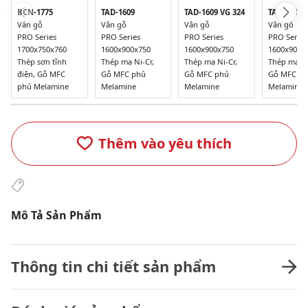
BCN-1775
TAD-1609
TAD-1609 VG 324
TAD-1609 
Vân gỗ
Vân gỗ
Vân gỗ
Vân gỗ
PRO Series
PRO Series
PRO Series
PRO Series
1700x750x760
1600x900x750
1600x900x750
1600x900x
Thép sơn tĩnh
Thép mạ Ni-Cr,
Thép mạ Ni-Cr,
Thép mạ Ni
điện, Gỗ MFC
Gỗ MFC phủ
Gỗ MFC phủ
Gỗ MFC p
phủ Melamine
Melamine
Melamine
Melamine
Thêm vào yêu thích
Mô Tả Sản Phẩm
Thông tin chi tiết sản phẩm