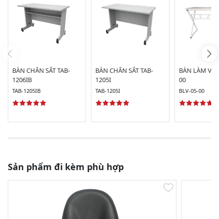
BÀN CHÂN SẮT TAB-
BÀN CHÂN SẮT TAB-
BÀN LÀM VIỆC
1206IB
1205I
00
TAB-1205IB
TAB-1205I
BLV-05-00
Sản phẩm đi kèm phù hợp