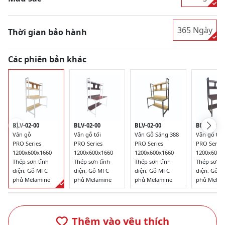
365 Ngày
Thời gian bảo hành
Các phiên bản khác
BLV-02-00
BLV-02-00
BLV-02-00
BLV-02-00
Vân Gỗ Sáng 388
Vân gỗ
Vân gỗ tối
Vân gỗ tối
PRO Series
PRO Series
PRO Series
PRO Series
1200x600x1660
1200x600x1660
1200x600x1660
1200x600x
Thép sơn tĩnh
Thép sơn tĩnh
Thép sơn tĩnh
Thép sơn t
điện, Gỗ MFC
điện, Gỗ MFC
điện, Gỗ MFC
điện, Gỗ 
phủ Melamine
phủ Melamine
phủ Melamine
phủ Melam
Thêm vào yêu thích