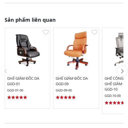
Sản phẩm liên quan
GHẾ GIÁM ĐỐC DA
GHẾ GIÁM ĐỐC DA
GHẾ CÔNG TH
GGD-01
GGD-09
GHẾ GIÁM ĐỐ
GGD-10
GGD-01-00
GGD-09-00
GGD-10-00