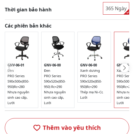
365 Ngày
Thời gian bảo hành
Các phiên bản khác
GNV-06-01
GNV-06-00
GNV-06-00
GNV-06-01
Đen
Đen
Xanh dương
Xanh dươ
PRO Series
PRO Series
PRO Series
PRO Series
590x500x(850-
590x520x(850-
590x520x(850-
590x500x(8
950)Rc=280
950) Rc=290
950)Rc=290
950)Rc=280
Nhựa nguyên
Nhựa nguyên
Thép mạ Ni-Cr,
Nhựa ngu
sinh cao cấp,
sinh cao cấp,
Lưới
sinh cao cấ
Lưới
Lưới
Lưới
Thêm vào yêu thích