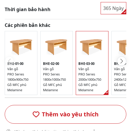
365 Ngày
Thời gian bảo hành
Các phiên bản khác
BHE-01-00
BHE-02-00
BHE-03-00
BHE-04-00
Vân gỗ
Vân gỗ
Vân gỗ
Vân gỗ
PRO Series
PRO Series
PRO Series
PRO Series
1800x900x750
1800x1000x750
2000x1000x750
2400x1200
Gỗ MFC phủ
Gỗ MFC phủ
Gỗ MFC phủ
Gỗ MFC p
Melamine
Melamine
Melamine
Melamine
Thêm vào yêu thích