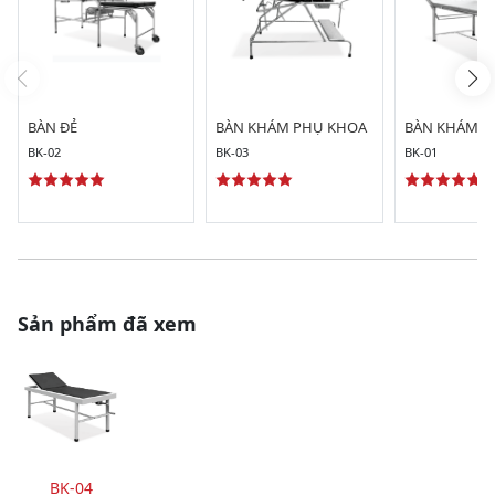
BÀN ĐẺ
BÀN KHÁM PHỤ KHOA
BÀN KHÁM S
BK-02
BK-03
BK-01
Sản phẩm đã xem
BK-04