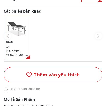
Các phiên bản khác
BK-04
Ghi
PRO Series
1960x710x700mm
Thêm vào yêu thích
#Bàn khám
#bàn đẻ
Mô Tả Sản Phẩm