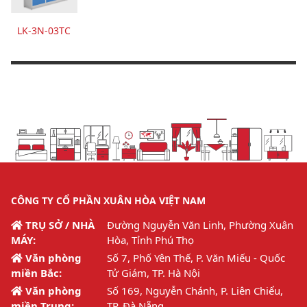
LK-3N-03TC
CÔNG TY CỔ PHẦN XUÂN HÒA VIỆT NAM
TRỤ SỞ / NHÀ
Đường Nguyễn Văn Linh, Phường Xuân
MÁY:
Hòa, Tỉnh Phú Thọ
Văn phòng
Số 7, Phố Yên Thế, P. Văn Miếu - Quốc
miền Bắc:
Tử Giám, TP. Hà Nội
Văn phòng
Số 169, Nguyễn Chánh, P. Liên Chiểu,
miền Trung:
TP. Đà Nẵng