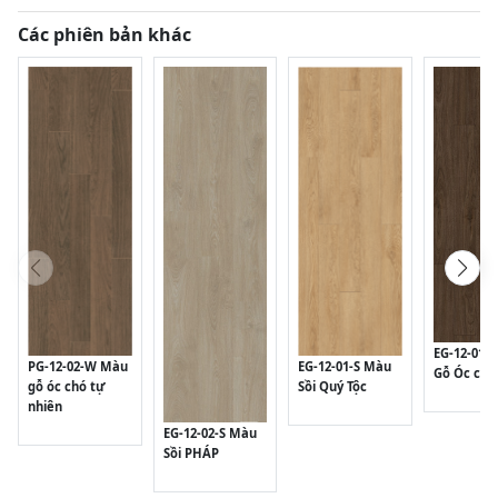
Các phiên bản khác
EG-12-01-
PG-12-02-W Màu
EG-12-01-S Màu
Gỗ Óc chó 
gỗ óc chó tự
Sồi Quý Tộc
nhiên
EG-12-02-S Màu
Sồi PHÁP