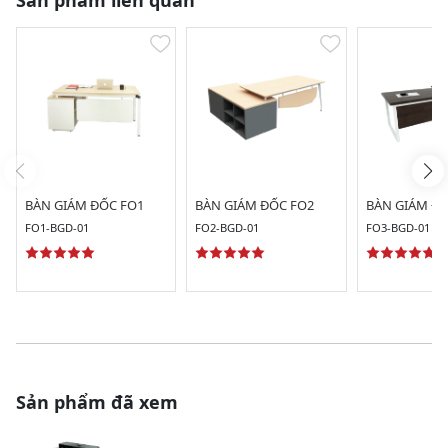
Sản phẩm liên quan
BÀN GIÁM ĐỐC FO1
BÀN GIÁM ĐỐC FO2
BÀN GIÁM ĐỐ
FO1-BGD-01
FO2-BGD-01
FO3-BGD-01
Sản phẩm đã xem