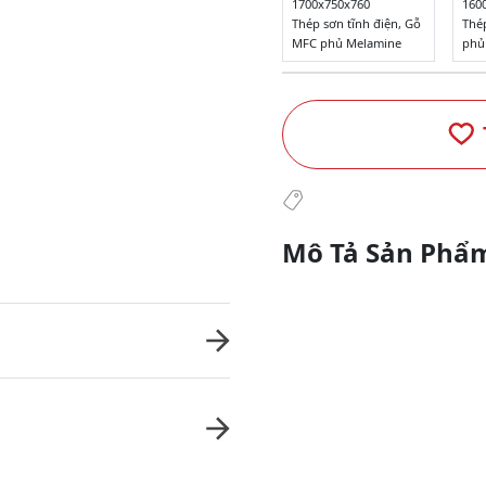
1700x750x760
160
Thép sơn tĩnh điện, Gỗ
Thé
MFC phủ Melamine
phủ
Mô Tả Sản Phẩ