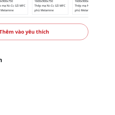
0x900x750
1600x900x750
1600x900x750
p mạ Ni-Cr, Gỗ MFC
Thép mạ Ni-Cr, Gỗ MFC
Thép mạ Ni-Cr, Gỗ MFC
 Melamine
phủ Melamine
phủ Melamine
Thêm vào yêu thích
m