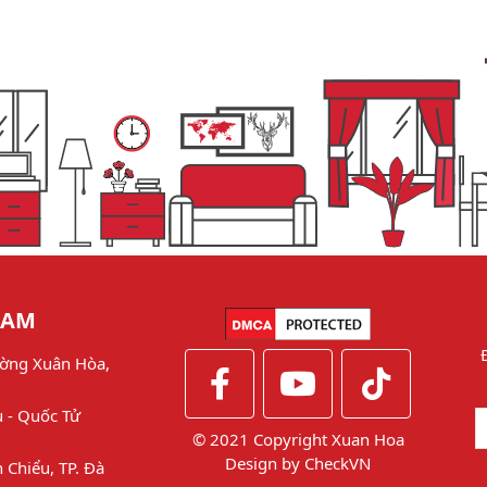
NAM
ờng Xuân Hòa,
u - Quốc Tử
© 2021 Copyright Xuan Hoa
Design by
CheckVN
 Chiểu, TP. Đà