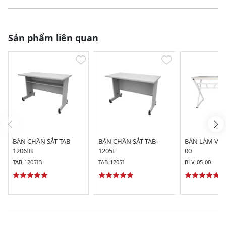
Sản phẩm liên quan
BÀN CHÂN SẮT TAB-
BÀN CHÂN SẮT TAB-
BÀN LÀM VIỆC
1206IB
1205I
00
TAB-1205IB
TAB-1205I
BLV-05-00