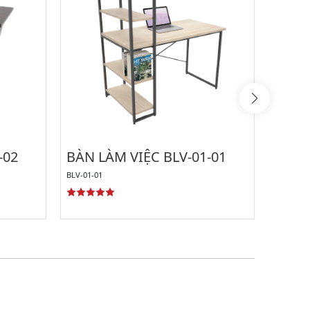
-02
BÀN LÀM VIỆC BLV-01-01
BÀN 
01-00
BLV-01-01
FO4-BLV-