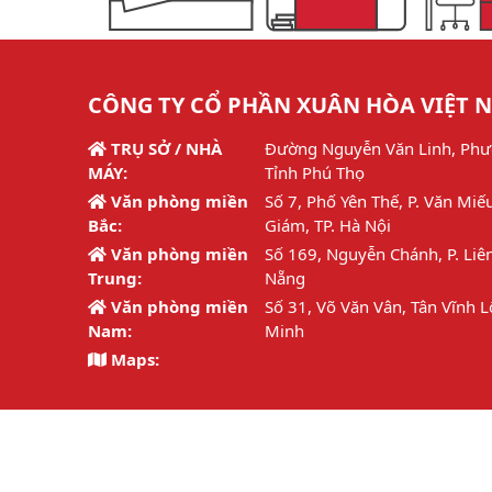
CÔNG TY CỔ PHẦN XUÂN HÒA VIỆT 
TRỤ SỞ / NHÀ
Đường Nguyễn Văn Linh, Phư
MÁY:
Tỉnh Phú Thọ
Văn phòng miền
Số 7, Phố Yên Thế, P. Văn Miế
Bắc:
Giám, TP. Hà Nội
Văn phòng miền
Số 169, Nguyễn Chánh, P. Liên
Trung:
Nẵng
Văn phòng miền
Số 31, Võ Văn Vân, Tân Vĩnh L
Nam:
Minh
Maps:
Hotline:
1800 6692 / 02113.877.126