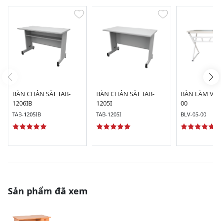
BÀN CHÂN SẮT TAB-
BÀN CHÂN SẮT TAB-
BÀN LÀM VIỆC
1206IB
1205I
00
TAB-1205IB
TAB-1205I
BLV-05-00
Sản phẩm đã xem