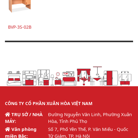
BVP-3S-02B
CÔNG TY CỔ PHẦN XUÂN HÒA VIỆT NAM
TRỤ SỞ / NHÀ
Đường Nguyễn Văn Linh, Phường Xuân
MÁY:
Hòa, Tỉnh Phú Thọ
Văn phòng
Số 7, Phố Yên Thế, P. Văn Miếu - Quốc
miền Bắc:
Tử Giám, TP. Hà Nội