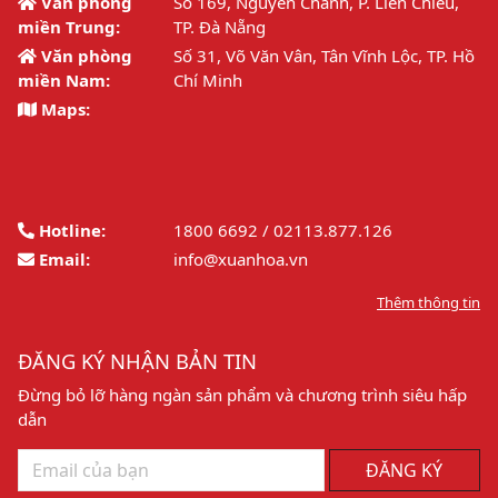
Văn phòng
Số 169, Nguyễn Chánh, P. Liên Chiểu,
miền Trung:
TP. Đà Nẵng
Văn phòng
Số 31, Võ Văn Vân, Tân Vĩnh Lộc, TP. Hồ
miền Nam:
Chí Minh
Maps:
Hotline:
1800 6692 / 02113.877.126
Email:
info@xuanhoa.vn
Thêm thông tin
ĐĂNG KÝ NHẬN BẢN TIN
Đừng bỏ lỡ hàng ngàn sản phẩm và chương trình siêu hấp
dẫn
ĐĂNG KÝ