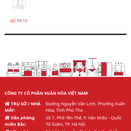
GS-19-15
CÔNG TY CỔ PHẦN XUÂN HÒA VIỆT NAM
TRỤ SỞ / NHÀ
Đường Nguyễn Văn Linh, Phường Xuân
MÁY:
Hòa, Tỉnh Phú Thọ
Văn phòng
Số 7, Phố Yên Thế, P. Văn Miếu - Quốc
miền Bắc:
Tử Giám, TP. Hà Nội