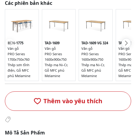
Các phiên bản khác
BCN-1775
TAD-1609
TAD-1609 VG 324
TAD-1609 
Vân gỗ
Vân gỗ
Vân gỗ
Vân gỗ
PRO Series
PRO Series
PRO Series
PRO Series
1700x750x760
1600x900x750
1600x900x750
1600x900x
Thép sơn tĩnh
Thép mạ Ni-Cr,
Thép mạ Ni-Cr,
Thép mạ Ni
điện, Gỗ MFC
Gỗ MFC phủ
Gỗ MFC phủ
Gỗ MFC p
phủ Melamine
Melamine
Melamine
Melamine
Thêm vào yêu thích
Mô Tả Sản Phẩm