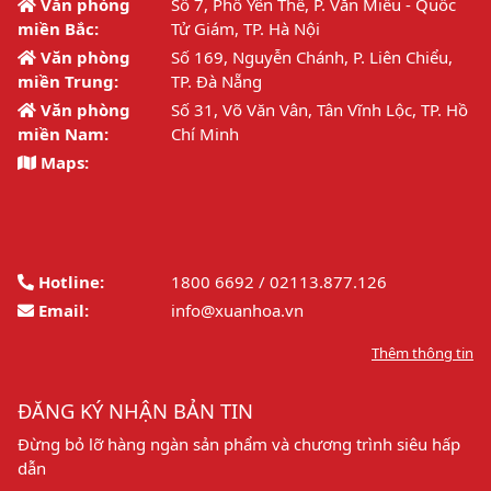
Văn phòng
Số 7, Phố Yên Thế, P. Văn Miếu - Quốc
miền Bắc:
Tử Giám, TP. Hà Nội
Văn phòng
Số 169, Nguyễn Chánh, P. Liên Chiểu,
miền Trung:
TP. Đà Nẵng
Văn phòng
Số 31, Võ Văn Vân, Tân Vĩnh Lộc, TP. Hồ
miền Nam:
Chí Minh
Maps:
Hotline:
1800 6692 / 02113.877.126
Email:
info@xuanhoa.vn
Thêm thông tin
ĐĂNG KÝ NHẬN BẢN TIN
Đừng bỏ lỡ hàng ngàn sản phẩm và chương trình siêu hấp
dẫn