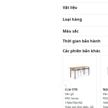
Vật liệu
Loại hàng
Màu sắc
Thời gian bảo hành
Các phiên bản khác
BCN-1775
TAD
Vân gỗ
Vân
PRO Series
PRO
1700x750x760
160
Thép sơn tĩnh điện, Gỗ
Thé