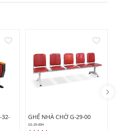
32-
GHẾ NHÀ CHỜ G-29-00
GHẾ 
GS-29-00H
GS-29-01