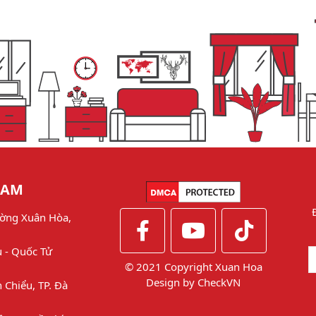
NAM
ờng Xuân Hòa,
u - Quốc Tử
© 2021 Copyright Xuan Hoa
Design by
CheckVN
 Chiểu, TP. Đà