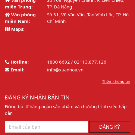
Văn phòng
Số 169, Nguyễn Chánh, P. Liên Chiểu,
miền Trung:
TP. Đà Nẵng
Văn phòng
Số 31, Võ Văn Vân, Tân Vĩnh Lộc, TP. Hồ
miền Nam:
Chí Minh
Maps:
Hotline:
1800 6692 / 02113.877.126
Email:
info@xuanhoa.vn
Thêm thông tin
ĐĂNG KÝ NHẬN BẢN TIN
Đừng bỏ lỡ hàng ngàn sản phẩm và chương trình siêu hấp
dẫn
ĐĂNG KÝ