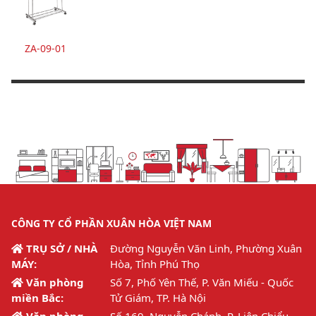
ZA-09-01
CÔNG TY CỔ PHẦN XUÂN HÒA VIỆT NAM
TRỤ SỞ / NHÀ
Đường Nguyễn Văn Linh, Phường Xuân
MÁY:
Hòa, Tỉnh Phú Thọ
Văn phòng
Số 7, Phố Yên Thế, P. Văn Miếu - Quốc
miền Bắc:
Tử Giám, TP. Hà Nội