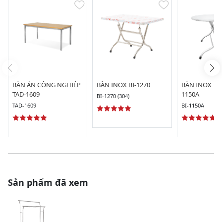
BÀN ĂN CÔNG NGHIỆP
BÀN INOX BI-1270
BÀN INOX TR
TAD-1609
1150A
BI-1270 (304)
TAD-1609
BI-1150A
Sản phẩm đã xem