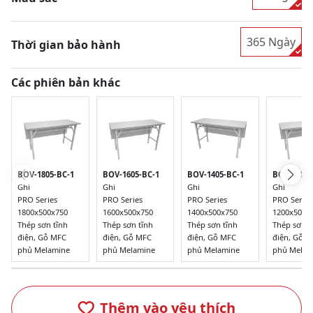
365 Ngày
Thời gian bảo hành
Các phiên bản khác
BOV-1805-BC-1
BOV-1605-BC-1
BOV-1205-
BOV-1405-BC-1
Ghi
Ghi
Ghi
Ghi
PRO Series
PRO Series
PRO Series
PRO Series
1800x500x750
1600x500x750
1200x500x
1400x500x750
Thép sơn tĩnh
Thép sơn tĩnh
Thép sơn t
Thép sơn tĩnh
điện, Gỗ MFC
điện, Gỗ MFC
điện, Gỗ 
điện, Gỗ MFC
phủ Melamine
phủ Melamine
phủ Melam
phủ Melamine
Thêm vào yêu thích