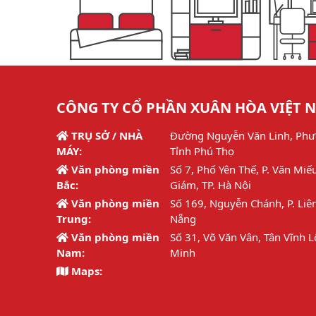
CÔNG TY CỔ PHẦN XUÂN HÒA VIỆT 
TRỤ SỞ / NHÀ
Đường Nguyễn Văn Linh, Phư
MÁY:
Tỉnh Phú Thọ
Văn phòng miền
Số 7, Phố Yên Thế, P. Văn Miế
Bắc:
Giám, TP. Hà Nội
Văn phòng miền
Số 169, Nguyễn Chánh, P. Liên
Trung:
Nẵng
Văn phòng miền
Số 31, Võ Văn Vân, Tân Vĩnh L
Nam:
Minh
Maps: