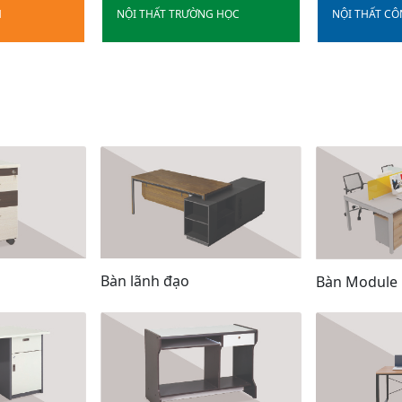
H
NỘI THẤT TRƯỜNG HỌC
NỘI THẤT C
Bàn lãnh đạo
Bàn Module