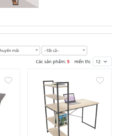
huyến mãi
--Tất cả--
Các sản phẩm:
5
Hiển thị