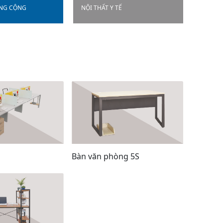
ÔNG CỘNG
NỘI THẤT Y TẾ
CÔNG N
Bàn văn phòng 5S