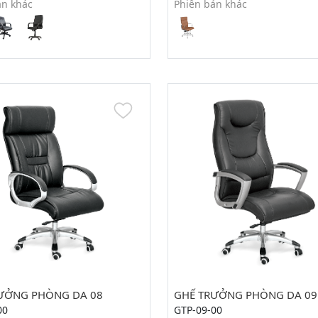
ản khác
Phiên bản khác
ƯỞNG PHÒNG DA 08
GHẾ TRƯỞNG PHÒNG DA 09
00
GTP-09-00