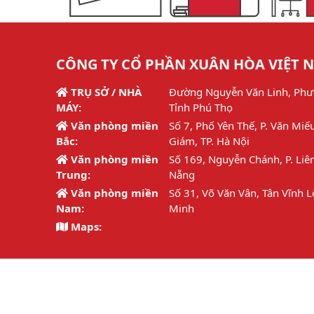
CÔNG TY CỔ PHẦN XUÂN HÒA VIỆT 
TRỤ SỞ / NHÀ
Đường Nguyễn Văn Linh, Phư
MÁY:
Tỉnh Phú Thọ
Văn phòng miền
Số 7, Phố Yên Thế, P. Văn Miế
Bắc:
Giám, TP. Hà Nội
Văn phòng miền
Số 169, Nguyễn Chánh, P. Liên
Trung:
Nẵng
Văn phòng miền
Số 31, Võ Văn Vân, Tân Vĩnh L
Nam:
Minh
Maps:
Hotline:
1800 6692 / 02113.877.126