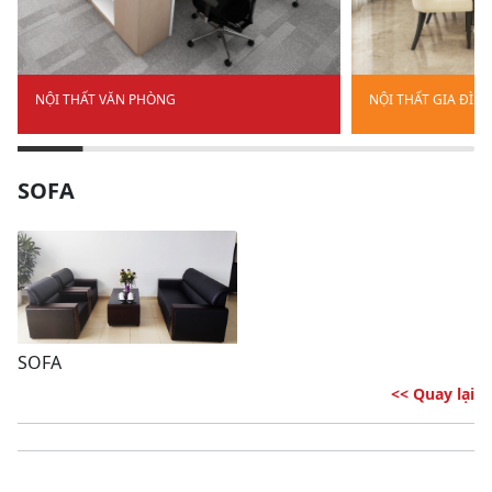
NỘI THẤT VĂN PHÒNG
NỘI THẤT GIA ĐÌN
SOFA
SOFA
<< Quay lại