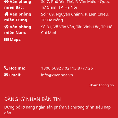
Văn phòng
Số 7, Phố Yên Thế, P. Văn Miếu - Quốc
miền Bắc:
Tử Giám, TP. Hà Nội
Văn phòng
Số 169, Nguyễn Chánh, P. Liên Chiểu,
miền Trung:
TP. Đà Nẵng
Văn phòng
Số 31, Võ Văn Vân, Tân Vĩnh Lộc, TP. Hồ
miền Nam:
Chí Minh
Maps:
Hotline:
1800 6692 / 02113.877.126
Email:
info@xuanhoa.vn
Thêm thông tin
ĐĂNG KÝ NHẬN BẢN TIN
Đừng bỏ lỡ hàng ngàn sản phẩm và chương trình siêu hấp
dẫn