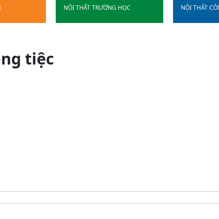
H
NỘI THẤT TRƯỜNG HỌC
NỘI THẤT C
ng tiệc