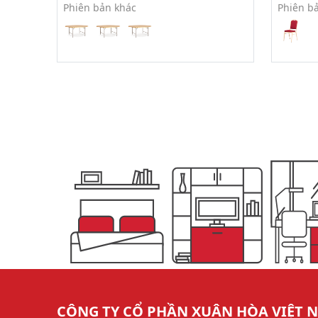
Phiên bản khác
Phiên b
CÔNG TY CỔ PHẦN XUÂN HÒA VIỆT 