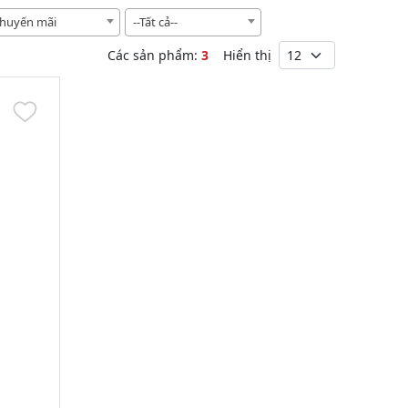
huyến mãi
--Tất cả--
Các sản phẩm:
3
Hiển thị