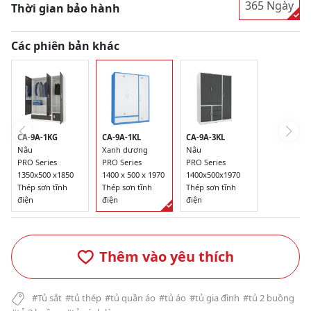
365 Ngày
Thời gian bảo hành
Các phiên bản khác
CA-9A-1KG
CA-9A-1KL
CA-9A-3KL
Nâu
Xanh dương
Nâu
PRO Series
PRO Series
PRO Series
1350x500 x1850
1400 x 500 x 1970
1400x500x1970
Thép sơn tĩnh
Thép sơn tĩnh
Thép sơn tĩnh
điện
điện
điện
Thêm vào yêu thích
#Tủ sắt
#tủ thép
#tủ quần áo
#tủ áo
#tủ gia đình
#tủ 2 buồng