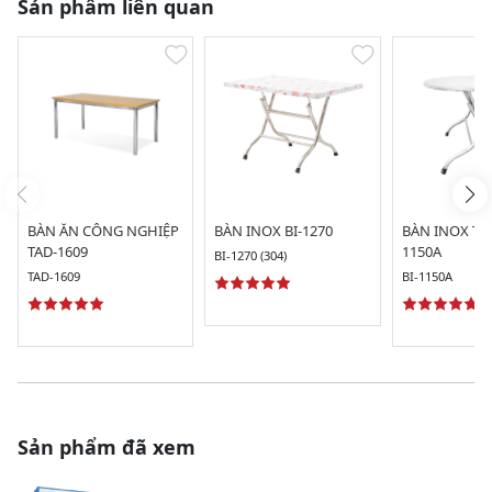
Sản phẩm liên quan
BÀN ĂN CÔNG NGHIỆP
BÀN INOX BI-1270
BÀN INOX TR
TAD-1609
1150A
BI-1270 (304)
TAD-1609
BI-1150A
Sản phẩm đã xem