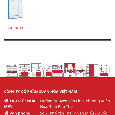
CA-9A-1KL
CÔNG TY CỔ PHẦN XUÂN HÒA VIỆT NAM
TRỤ SỞ / NHÀ
Đường Nguyễn Văn Linh, Phường Xuân
MÁY:
Hòa, Tỉnh Phú Thọ
Văn phòng
Số 7, Phố Yên Thế, P. Văn Miếu - Quốc