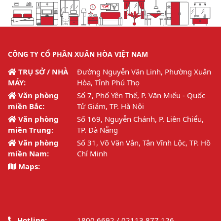
CÔNG TY CỔ PHẦN XUÂN HÒA VIỆT NAM
TRỤ SỞ / NHÀ
Đường Nguyễn Văn Linh, Phường Xuân
MÁY:
Hòa, Tỉnh Phú Thọ
Văn phòng
Số 7, Phố Yên Thế, P. Văn Miếu - Quốc
miền Bắc:
Tử Giám, TP. Hà Nội
Văn phòng
Số 169, Nguyễn Chánh, P. Liên Chiểu,
miền Trung:
TP. Đà Nẵng
Văn phòng
Số 31, Võ Văn Vân, Tân Vĩnh Lộc, TP. Hồ
miền Nam:
Chí Minh
Maps:
Hotline:
1800 6692 / 02113.877.126