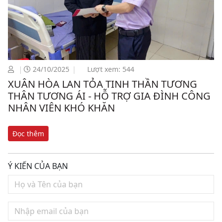
24/10/2025
Lượt xem: 544
XUÂN HÒA LAN TỎA TINH THẦN TƯƠNG
THÂN TƯƠNG ÁI - HỖ TRỢ GIA ĐÌNH CÔNG
NHÂN VIÊN KHÓ KHĂN
Đọc thêm
Ý KIẾN CỦA BẠN