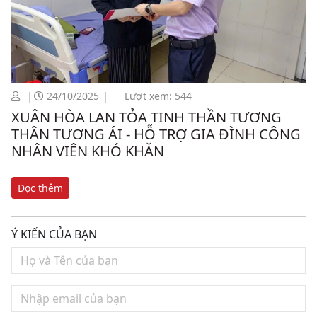
24/10/2025
Lượt xem: 544
XUÂN HÒA LAN TỎA TINH THẦN TƯƠNG
THÂN TƯƠNG ÁI - HỖ TRỢ GIA ĐÌNH CÔNG
NHÂN VIÊN KHÓ KHĂN
Đọc thêm
Ý KIẾN CỦA BẠN