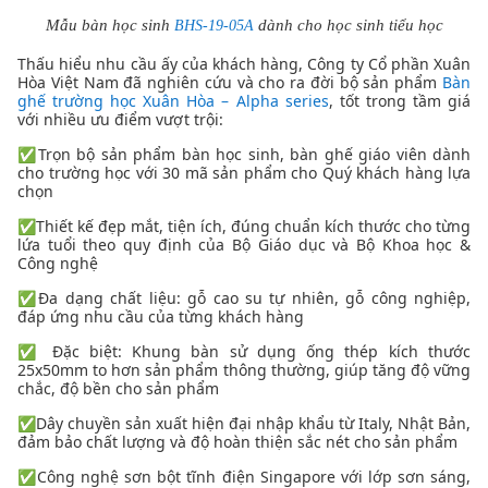
Mẫu bàn học sinh
dành cho học sinh tiểu học
BHS-19-05A
Thấu hiểu nhu cầu ấy của khách hàng, Công ty Cổ phần Xuân
Hòa Việt Nam đã nghiên cứu và cho ra đời bộ sản phẩm
Bàn
ghế trường học Xuân Hòa – Alpha series
, tốt trong tầm giá
với nhiều ưu điểm vượt trội:
✅Trọn bộ sản phẩm bàn học sinh, bàn ghế giáo viên dành
cho trường học với 30 mã sản phẩm cho Quý khách hàng lựa
chọn
✅Thiết kế đẹp mắt, tiện ích, đúng chuẩn kích thước cho từng
lứa tuổi theo quy định của Bộ Giáo dục và Bộ Khoa học &
Công nghệ
✅Đa dạng chất liệu: gỗ cao su tự nhiên, gỗ công nghiệp,
đáp ứng nhu cầu của từng khách hàng
✅ Đặc biệt: Khung bàn sử dụng ống thép kích thước
25x50mm to hơn sản phẩm thông thường, giúp tăng độ vững
chắc, độ bền cho sản phẩm
✅Dây chuyền sản xuất hiện đại nhập khẩu từ Italy, Nhật Bản,
đảm bảo chất lượng và độ hoàn thiện sắc nét cho sản phẩm
✅Công nghệ sơn bột tĩnh điện Singapore với lớp sơn sáng,